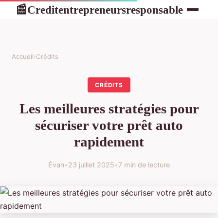
Creditentrepreneursresponsable
📰
Accueil
›
Crédits
CRÉDITS
Les meilleures stratégies pour
sécuriser votre prêt auto
rapidement
Évan
•
23 juillet 2025
•
7 min de lecture