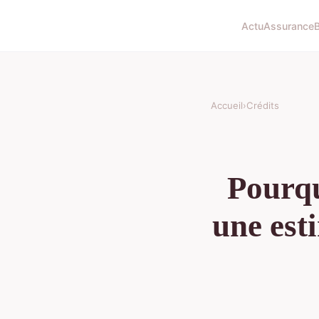
Actu
Assurance
Accueil
›
Crédits
Pourqu
une est