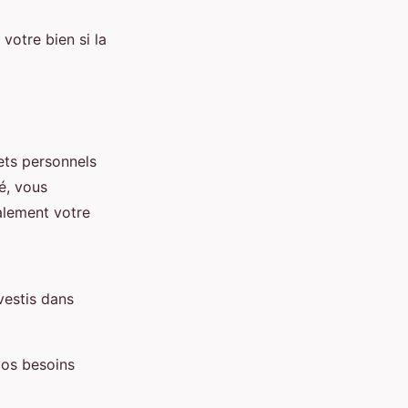
 votre bien si la
ets personnels
é, vous
alement votre
vestis dans
vos besoins