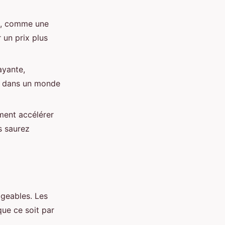
en, comme une
 un prix plus
ayante,
on dans un monde
ment accélérer
s saurez
igeables. Les
que ce soit par