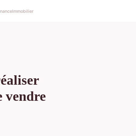
inance
Immobilier
éaliser
e vendre