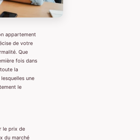
son appartement
écise de votre
rmalité. Que
emière fois dans
toute la
 lesquelles une
ctement le
 le prix de
ix du marché