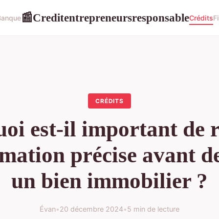
Creditentrepreneursresponsable
📰
Banque
Crédits
F
CRÉDITS
oi est-il important de r
imation précise avant d
un bien immobilier ?
Évan
•
20 décembre 2024
•
5 min de lecture