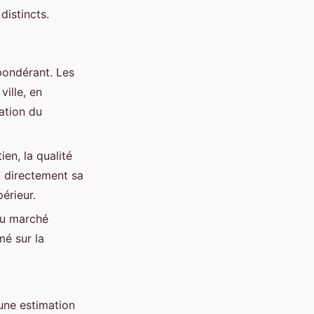
distincts.
épondérant. Les
ille, en
tation du
ien, la qualité
t directement sa
érieur.
du marché
mé sur la
ne estimation