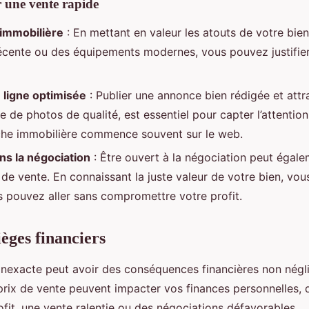
r une vente rapide
 immobilière
: En mettant en valeur les atouts de votre bi
écente ou des équipements modernes, vous pouvez justifier
 ligne optimisée
: Publier une annonce bien rédigée et attr
de photos de qualité, est essentiel pour capter l’attenti
che immobilière commence souvent sur le web.
ans la négociation
: Être ouvert à la négociation peut égale
 de vente. En connaissant la juste valeur de votre bien, vou
s pouvez aller sans compromettre votre profit.
ièges financiers
inexacte peut avoir des conséquences financières non négl
prix de vente peuvent impacter vos finances personnelles, 
fit, une vente ralentie ou des négociations défavorables.