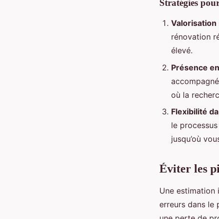
Stratégies pou
Valorisation
rénovation r
élevé.
Présence en
accompagnée 
où la recher
Flexibilité d
le processus
jusqu’où vou
Éviter les p
Une estimation 
erreurs dans le 
une perte de pro